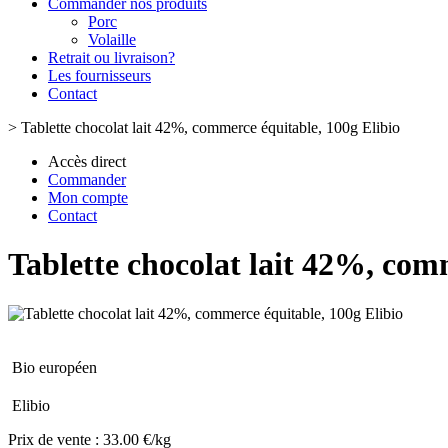
Commander nos produits
Porc
Volaille
Retrait ou livraison?
Les fournisseurs
Contact
>
Tablette chocolat lait 42%, commerce équitable, 100g Elibio
Accès direct
Commander
Mon compte
Contact
Tablette chocolat lait 42%, com
Bio européen
Elibio
Prix de vente :
33.00 €/kg