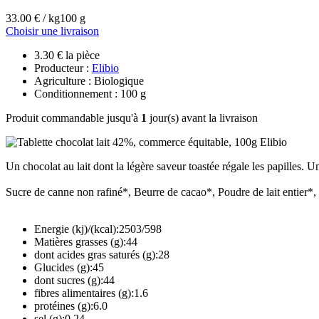
33.00 € / kg
100 g
Choisir une livraison
3.30 € la pièce
Producteur :
Elibio
Agriculture : Biologique
Conditionnement : 100 g
Produit commandable jusqu'à
1
jour(s) avant la livraison
Un chocolat au lait dont la légère saveur toastée régale les papilles. 
Sucre de canne non rafiné*, Beurre de cacao*, Poudre de lait entier*,
Energie (kj)/(kcal):2503/598
Matières grasses (g):44
dont acides gras saturés (g):28
Glucides (g):45
dont sucres (g):44
fibres alimentaires (g):1.6
protéines (g):6.0
sel (g):0.24.