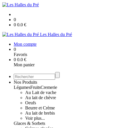
0
0
0.0
€
Les Halles du Pré
Mon compte
0
Favoris
0
0.0
€
Mon panier
Nos Produits
Légumes
Fruits
Cremerie
Au Lait de vache
Au lait de chèvre
Oeufs
Beurre et Crème
Au lait de brebis
Voir plus...
Glaces & Sorbets