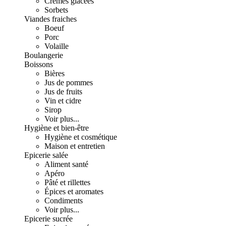
Crèmes glacées
Sorbets
Viandes fraiches
Boeuf
Porc
Volaille
Boulangerie
Boissons
Bières
Jus de pommes
Jus de fruits
Vin et cidre
Sirop
Voir plus...
Hygiène et bien-être
Hygiène et cosmétique
Maison et entretien
Epicerie salée
Aliment santé
Apéro
Pâté et rillettes
Épices et aromates
Condiments
Voir plus...
Epicerie sucrée