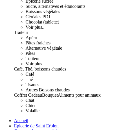
Epicerie sucrée
Sucre, alternatives et édulcorants
Boissons végétales
Céréales PDJ
Chocolat (tablette)
Voir plus...
Traiteur
Apéro
Pâtes fraiches
Alternative végétale
Pâtes
Traiteur
Voir plus...
Café, Thé, boissons chaudes
Café
Thé
Tisanes
Autres Boisons chaudes
Coffret Cadeau
Bouquet
Aliments pour animaux
Chat
Chien
Volaille
Accueil
Epicerie de Saint Erblon