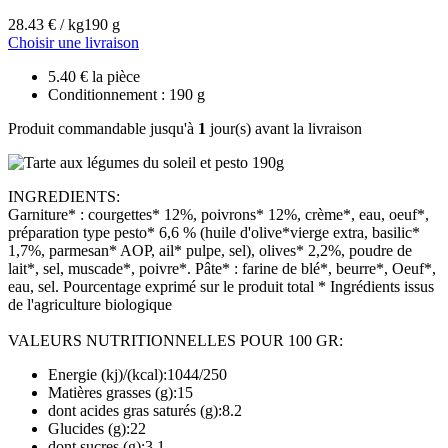
28.43 € / kg
190 g
Choisir une livraison
5.40 € la pièce
Conditionnement : 190 g
Produit commandable jusqu'à
1
jour(s) avant la livraison
INGREDIENTS:
Garniture* : courgettes* 12%, poivrons* 12%, crème*, eau, oeuf*,
préparation type pesto* 6,6 % (huile d'olive*vierge extra, basilic*
1,7%, parmesan* AOP, ail* pulpe, sel), olives* 2,2%, poudre de
lait*, sel, muscade*, poivre*. Pâte* : farine de blé*, beurre*, Oeuf*,
eau, sel. Pourcentage exprimé sur le produit total * Ingrédients issus
de l'agriculture biologique
VALEURS NUTRITIONNELLES POUR 100 GR:
Energie (kj)/(kcal):1044/250
Matières grasses (g):15
dont acides gras saturés (g):8.2
Glucides (g):22
dont sucres (g):3.1