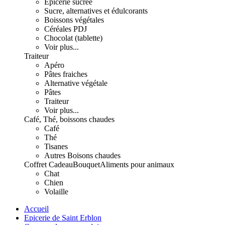
Epicerie sucrée
Sucre, alternatives et édulcorants
Boissons végétales
Céréales PDJ
Chocolat (tablette)
Voir plus...
Traiteur
Apéro
Pâtes fraiches
Alternative végétale
Pâtes
Traiteur
Voir plus...
Café, Thé, boissons chaudes
Café
Thé
Tisanes
Autres Boisons chaudes
Coffret Cadeau
Bouquet
Aliments pour animaux
Chat
Chien
Volaille
Accueil
Epicerie de Saint Erblon