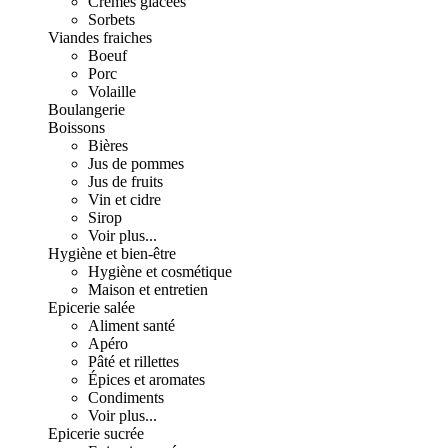
Crèmes glacées
Sorbets
Viandes fraiches
Boeuf
Porc
Volaille
Boulangerie
Boissons
Bières
Jus de pommes
Jus de fruits
Vin et cidre
Sirop
Voir plus...
Hygiène et bien-être
Hygiène et cosmétique
Maison et entretien
Epicerie salée
Aliment santé
Apéro
Pâté et rillettes
Épices et aromates
Condiments
Voir plus...
Epicerie sucrée