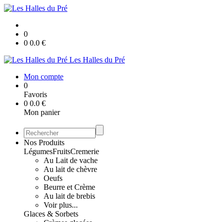
0
0
0.0
€
Les Halles du Pré
Mon compte
0
Favoris
0
0.0
€
Mon panier
Nos Produits
Légumes
Fruits
Cremerie
Au Lait de vache
Au lait de chèvre
Oeufs
Beurre et Crème
Au lait de brebis
Voir plus...
Glaces & Sorbets