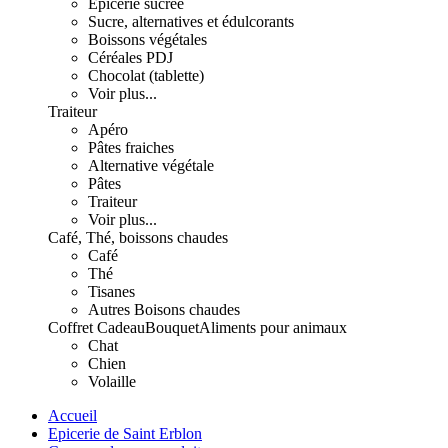
Epicerie sucrée
Sucre, alternatives et édulcorants
Boissons végétales
Céréales PDJ
Chocolat (tablette)
Voir plus...
Traiteur
Apéro
Pâtes fraiches
Alternative végétale
Pâtes
Traiteur
Voir plus...
Café, Thé, boissons chaudes
Café
Thé
Tisanes
Autres Boisons chaudes
Coffret Cadeau
Bouquet
Aliments pour animaux
Chat
Chien
Volaille
Accueil
Epicerie de Saint Erblon