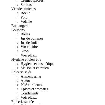
Crèmes glacées
Sorbets
Viandes fraiches
Boeuf
Porc
Volaille
Boulangerie
Boissons
Bières
Jus de pommes
Jus de fruits
Vin et cidre
Sirop
Voir plus...
Hygiène et bien-être
Hygiène et cosmétique
Maison et entretien
Epicerie salée
Aliment santé
Apéro
Pâté et rillettes
Épices et aromates
Condiments
Voir plus...
Epicerie sucrée