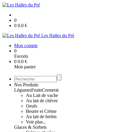
0
0
0.0
€
Les Halles du Pré
Mon compte
0
Favoris
0
0.0
€
Mon panier
Nos Produits
Légumes
Fruits
Cremerie
Au Lait de vache
Au lait de chèvre
Oeufs
Beurre et Crème
Au lait de brebis
Voir plus...
Glaces & Sorbets