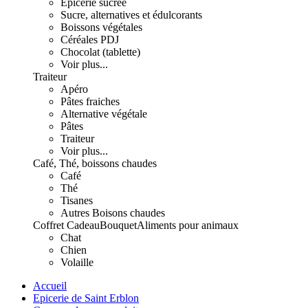
Epicerie sucrée
Sucre, alternatives et édulcorants
Boissons végétales
Céréales PDJ
Chocolat (tablette)
Voir plus...
Traiteur
Apéro
Pâtes fraiches
Alternative végétale
Pâtes
Traiteur
Voir plus...
Café, Thé, boissons chaudes
Café
Thé
Tisanes
Autres Boisons chaudes
Coffret Cadeau
Bouquet
Aliments pour animaux
Chat
Chien
Volaille
Accueil
Epicerie de Saint Erblon