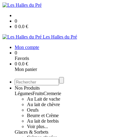
0
0
0.0
€
Les Halles du Pré
Mon compte
0
Favoris
0
0.0
€
Mon panier
Nos Produits
Légumes
Fruits
Cremerie
Au Lait de vache
Au lait de chèvre
Oeufs
Beurre et Crème
Au lait de brebis
Voir plus...
Glaces & Sorbets