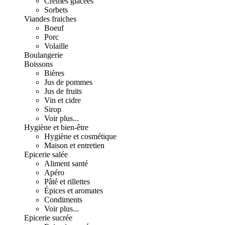
Crèmes glacées
Sorbets
Viandes fraiches
Boeuf
Porc
Volaille
Boulangerie
Boissons
Bières
Jus de pommes
Jus de fruits
Vin et cidre
Sirop
Voir plus...
Hygiène et bien-être
Hygiène et cosmétique
Maison et entretien
Epicerie salée
Aliment santé
Apéro
Pâté et rillettes
Épices et aromates
Condiments
Voir plus...
Epicerie sucrée