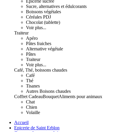
Epicerie sucrée
Sucre, alternatives et édulcorants
Boissons végétales
Céréales PDJ
Chocolat (tablette)
Voir plus...
Traiteur
Apéro
Pâtes fraiches
Alternative végétale
Pâtes
Traiteur
Voir plus...
Café, Thé, boissons chaudes
Café
Thé
Tisanes
Autres Boisons chaudes
Coffret Cadeau
Bouquet
Aliments pour animaux
Chat
Chien
Volaille
Accueil
Epicerie de Saint Erblon