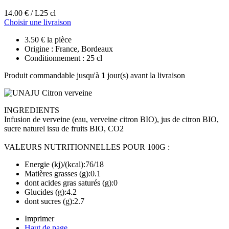
14.00 € / L
25 cl
Choisir une livraison
3.50 € la pièce
Origine : France, Bordeaux
Conditionnement : 25 cl
Produit commandable jusqu'à
1
jour(s) avant la livraison
INGREDIENTS
Infusion de verveine (eau, verveine citron BIO), jus de citron BIO,
sucre naturel issu de fruits BIO, CO2
VALEURS NUTRITIONNELLES POUR 100G :
Energie (kj)/(kcal):76/18
Matières grasses (g):0.1
dont acides gras saturés (g):0
Glucides (g):4.2
dont sucres (g):2.7
Imprimer
Haut de page