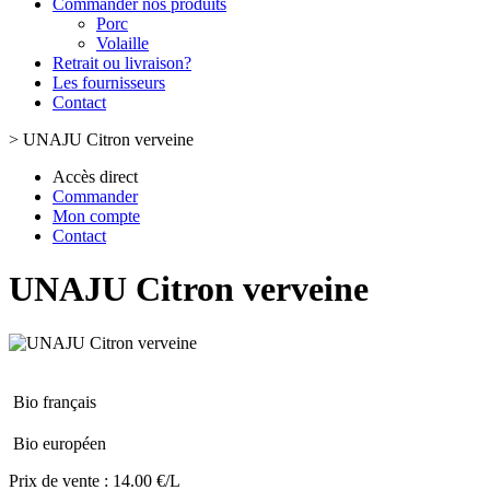
Commander nos produits
Porc
Volaille
Retrait ou livraison?
Les fournisseurs
Contact
>
UNAJU Citron verveine
Accès direct
Commander
Mon compte
Contact
UNAJU Citron verveine
Bio français
Bio européen
Prix de vente :
14.00 €/L