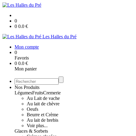
0
0
0.0
€
Les Halles du Pré
Mon compte
0
Favoris
0
0.0
€
Mon panier
Nos Produits
Légumes
Fruits
Cremerie
Au Lait de vache
Au lait de chèvre
Oeufs
Beurre et Crème
Au lait de brebis
Voir plus...
Glaces & Sorbets