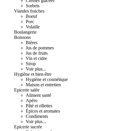
Crèmes glacées
Sorbets
Viandes fraiches
Boeuf
Porc
Volaille
Boulangerie
Boissons
Bières
Jus de pommes
Jus de fruits
Vin et cidre
Sirop
Voir plus...
Hygiène et bien-être
Hygiène et cosmétique
Maison et entretien
Epicerie salée
Aliment santé
Apéro
Pâté et rillettes
Épices et aromates
Condiments
Voir plus...
Epicerie sucrée