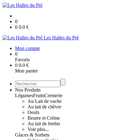
0
0
0.0
€
Les Halles du Pré
Mon compte
0
Favoris
0
0.0
€
Mon panier
Nos Produits
Légumes
Fruits
Cremerie
Au Lait de vache
Au lait de chèvre
Oeufs
Beurre et Crème
Au lait de brebis
Voir plus...
Glaces & Sorbets