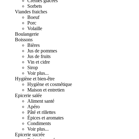
Crèmes glacées
Sorbets
Viandes fraiches
Boeuf
Porc
Volaille
Boulangerie
Boissons
Bières
Jus de pommes
Jus de fruits
Vin et cidre
Sirop
Voir plus...
Hygiène et bien-être
Hygiène et cosmétique
Maison et entretien
Epicerie salée
Aliment santé
Apéro
Pâté et rillettes
Épices et aromates
Condiments
Voir plus...
Epicerie sucrée