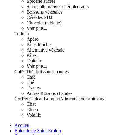
Epicerie sucrée
Sucre, alternatives et édulcorants
Boissons végétales
Céréales PDJ
Chocolat (tablette)
Voir plus...
Traiteur
Apéro
Pâtes fraiches
Alternative végétale
Pâtes
Traiteur
Voir plus...
Café, Thé, boissons chaudes
Café
Thé
Tisanes
Autres Boisons chaudes
Coffret Cadeau
Bouquet
Aliments pour animaux
Chat
Chien
Volaille
Accueil
Epicerie de Saint Erblon