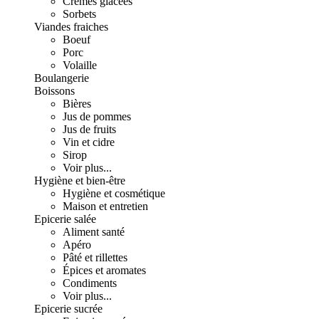
Crèmes glacées
Sorbets
Viandes fraiches
Boeuf
Porc
Volaille
Boulangerie
Boissons
Bières
Jus de pommes
Jus de fruits
Vin et cidre
Sirop
Voir plus...
Hygiène et bien-être
Hygiène et cosmétique
Maison et entretien
Epicerie salée
Aliment santé
Apéro
Pâté et rillettes
Épices et aromates
Condiments
Voir plus...
Epicerie sucrée