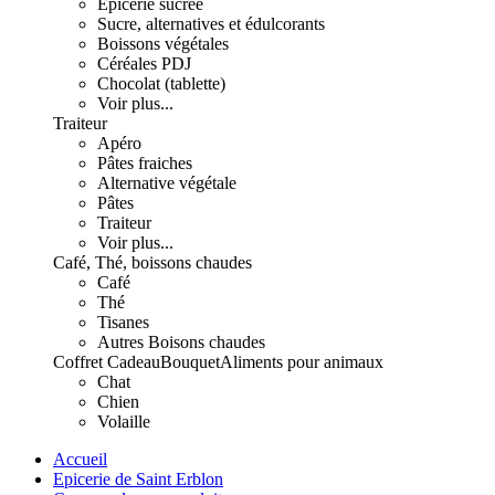
Epicerie sucrée
Sucre, alternatives et édulcorants
Boissons végétales
Céréales PDJ
Chocolat (tablette)
Voir plus...
Traiteur
Apéro
Pâtes fraiches
Alternative végétale
Pâtes
Traiteur
Voir plus...
Café, Thé, boissons chaudes
Café
Thé
Tisanes
Autres Boisons chaudes
Coffret Cadeau
Bouquet
Aliments pour animaux
Chat
Chien
Volaille
Accueil
Epicerie de Saint Erblon