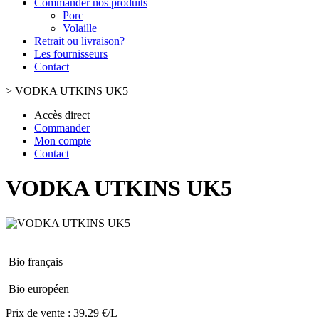
Commander nos produits
Porc
Volaille
Retrait ou livraison?
Les fournisseurs
Contact
>
VODKA UTKINS UK5
Accès direct
Commander
Mon compte
Contact
VODKA UTKINS UK5
Bio français
Bio européen
Prix de vente :
39.29 €/L