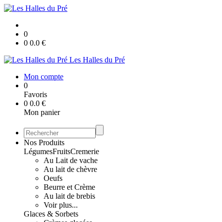
0
0
0.0
€
Les Halles du Pré
Mon compte
0
Favoris
0
0.0
€
Mon panier
Nos Produits
Légumes
Fruits
Cremerie
Au Lait de vache
Au lait de chèvre
Oeufs
Beurre et Crème
Au lait de brebis
Voir plus...
Glaces & Sorbets