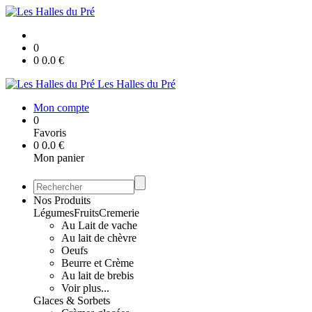
0
0
0.0
€
Les Halles du Pré
Mon compte
0
Favoris
0
0.0
€
Mon panier
Nos Produits
Légumes
Fruits
Cremerie
Au Lait de vache
Au lait de chèvre
Oeufs
Beurre et Crème
Au lait de brebis
Voir plus...
Glaces & Sorbets