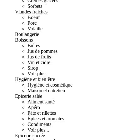
Crèmes glacées
Sorbets
Viandes fraiches
Boeuf
Porc
Volaille
Boulangerie
Boissons
Bières
Jus de pommes
Jus de fruits
Vin et cidre
Sirop
Voir plus...
Hygiène et bien-être
Hygiène et cosmétique
Maison et entretien
Epicerie salée
Aliment santé
Apéro
Pâté et rillettes
Épices et aromates
Condiments
Voir plus...
Epicerie sucrée