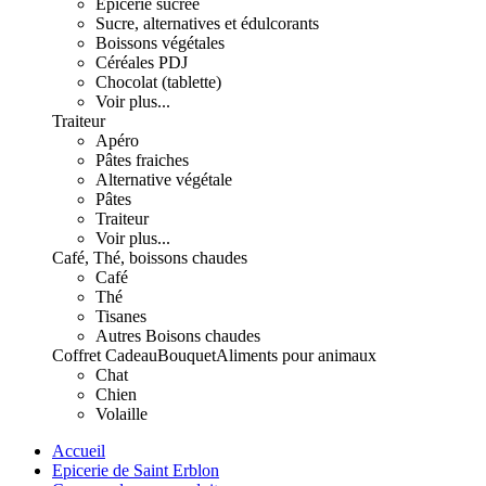
Epicerie sucrée
Sucre, alternatives et édulcorants
Boissons végétales
Céréales PDJ
Chocolat (tablette)
Voir plus...
Traiteur
Apéro
Pâtes fraiches
Alternative végétale
Pâtes
Traiteur
Voir plus...
Café, Thé, boissons chaudes
Café
Thé
Tisanes
Autres Boisons chaudes
Coffret Cadeau
Bouquet
Aliments pour animaux
Chat
Chien
Volaille
Accueil
Epicerie de Saint Erblon